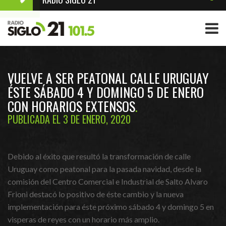
VUELVE A SER PEATONAL CALLE URUGUAY
ÉSTE SÁBADO 4 Y DOMINGO 5 DE ENERO
CON HORARIOS EXTENSOS
PUBLICADA EL 3 DE ENERO, 2020
Debido al éxito que resultó la transformación de calle
Uruguay como peatonal para la pasada navidad, desde la
comisión del Centro Comercial e Industrial de Salto Alvaro
Frioni destacó lo positivo de éste cambio y la nueva
implementación para éste próximo sábado 4 y domingo 5 en
visperas de reyes con un horario más amplio.