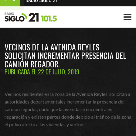
VECINOS DE LA AVENIDA REYLES
SOLICITAN INCREMENTAR PRESENCIA DEL
CAMIÓN REGADOR
PUBLICADA EL 22 DE JULIO, 2019
Vecinos residentes en la zona de la Avenida Reyles, solicitan a
autoridades departamentales incrementar la presencia del
camión regador, dado que la avenida se encuentra en
reparación y existen partes donde debido al tráfico de la zona
el polvo afecta a las viviendas y vecinos.