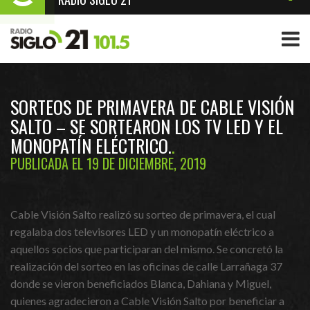
SORTEOS DE PRIMAVERA DE CABLE VISIÓN
SALTO – SE SORTEARON LOS TV LED Y EL
MONOPATÍN ELÉCTRICO.
PUBLICADA EL 19 DE DICIEMBRE, 2019
Cable Visión Salto realizó su sorteo de primavera, el cual
regalaba dos televisores LED y un monopatín eléctrico a
aquellos socios que participaran del mismo. Se concretó la
realización del sorteo en las oficinas de calle Larrañaga 37
donde se vieron beneficiados Blanca, Dahiana y Miguel,
quienes agradecieron a Cable Visión Salto por beneficiar a