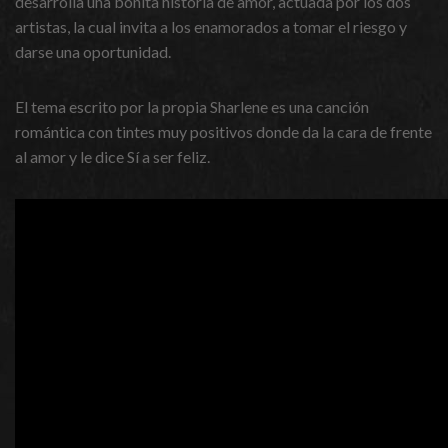
desarrolla una bonita historia de amor, actuada por los dos
artistas, la cual invita a los enamorados a tomar el riesgo y
darse una oportunidad.
El tema escrito por la propia Sharlene es una canción
romántica con tintes muy positivos donde da la cara de frente
al amor y le dice Sí a ser feliz.