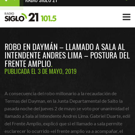
ROBO EN DAYMÁN – LLAMADO A SALA AL
INTENDENTE ANDRES LIMA – POSTURA DEL
FRENTE AMPLIO
PUBLICADA EL 3 DE MAYO, 2019
A consecuencia del robo millonario a la recaudación de
Termas del Dayman, en la Junta Departamental de Salto la
pasada noche del jueves 2 de mayo se voto por unanimidad el
llamado a Sala al Intendente Andres Lima. Gabriel Duarte, edil
del Frente Amplio, explicó que si el llamado a sala permite
esclarecer lo ocurrido «el frente amplio va a acompañar, el