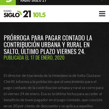
PRÓRROGA PARA PAGAR CONTADO LA
CONTRIBUCIÓN URBANA Y RURAL EN
SALTO, ÚLTIMO PLAZO VIERNES 24
PUBLICADA EL 17 DE ENERO, 2020
El director de Hacienda de la Intendencia de Salto Gustavo
Chiriff, informa a la población que el vencimiento para el
pago contado de la contribución urbana y rural se corre para
el viernes 24 de enero. Esa es la última fecha para acceder al
beneficio de buen pagador en el pago contado, que consiste
en un 20 por ciento de descuento y se aplica a aquellos