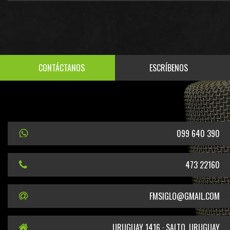
CONTÁCTANOS
ESCRÍBENOS
099 640 390
473 22160
FMSIGLO@GMAIL.COM
URUGUAY 1416 · SALTO, URUGUAY