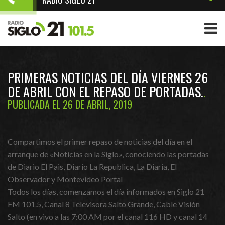
PRIMERAS NOTICIAS DEL DÍA VIERNES 26
DE ABRIL CON EL REPASO DE PORTADAS.
PUBLICADA EL 26 DE ABRIL, 2019
Compartimos el primer repaso de noticias del día en el
arranque de «Noticias en la Siglo», conociendo las portadas
de Diario El Pais, Diario La Republica, La Diaria, El
Observador y Montevideo Portal
Todos los días, comenzamos el día informados en Siglo 21
FM 101.5, Canal 8 Televisora Salto Grande, Cable Visión
Salto (en vivo a las 7:00 AM por el canal 116 HD y canal 14