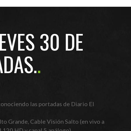
EVES 30 DE
ADAS.
 conociendo las portadas de Diario El
to Grande, Cable Visión Salto (en vivo a
al 120 HD y canal 5 análogo)