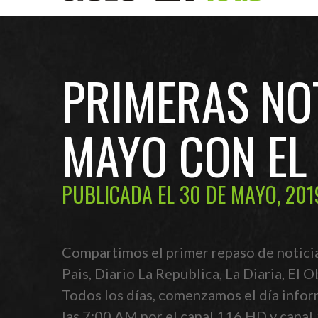
PRIMERAS NOT
MAYO CON EL
PUBLICADA EL 30 DE MAYO, 201
Compartimos el primer repaso de noticias
Pais, Diario La Republica, La Diaria, El
Todos los días, comenzamos el día infor
las 7:00 AM por el canal 116 HD y canal 