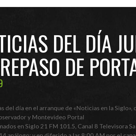
ICIAS DEL DÍA JU
 REPASO DE PORT
9
 del día en el arranque de «Noticias en la Siglo»,
 Observador y Montevideo Portal
mados en Siglo 21 FM 101.5, Canal 8 Televisora Sal
14 análogo; y en diferido a las 8:00 AM por el can