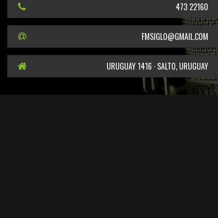
473 22160
FMSIGLO@GMAIL.COM
URUGUAY 1416 · SALTO, URUGUAY
EN CUMPLIMIENTO DEL DECRETO DEL PODER EJECUTIVO N° 387/2011 SE
INFORMA QUE EL TITULAR DE LA FRECUENCIA 101.5 MHZ ES EL SR. CARLOS
LEONARDO GELPI
SITIO DESARROLLADO POR
ARTISAN.UY