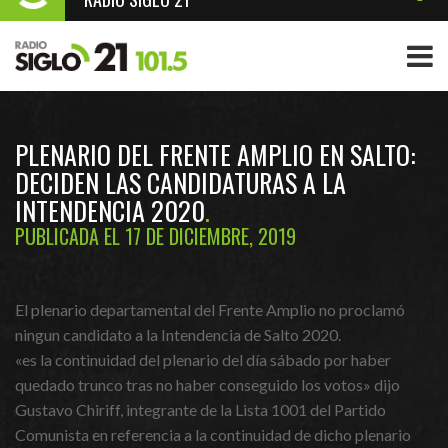
PLENARIO DEL FRENTE AMPLIO EN SALTO:
DECIDEN LAS CANDIDATURAS A LA
INTENDENCIA 2020
PUBLICADA EL 17 DE DICIEMBRE, 2019
El plenario departamental del Frente Amplio no proclamó
ningun candidato a la Intendencia de Salto 2020.
«es la continuidad del plenario del día sábado por haber
quedado trunco tras no haber conseguido los votos» dijo
Gustavo Chiriff, integrante de la Lista 1001 del Partido
Comunista en referencia a la continuidad de dicho plenario