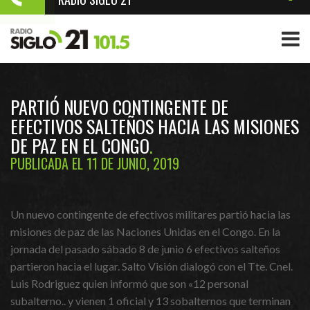
PARTIÓ NUEVO CONTINGENTE DE
EFECTIVOS SALTEÑOS HACIA LAS MISIONES
DE PAZ EN EL CONGO
PUBLICADA EL 11 DE JUNIO, 2019
Un nuevo contingente de efectivos militares partió hacia las
misiones de paz de las Naciones Unidas en el Congo. En la
jornada del pasado sábado 8 de junio 6 efectivos salteños
partieron hacia el lugar. Salto Visión dialogó con el Tte. Cnel.
Luis Rodriguez quien informó que son «12 personal
subalterno.. y vienen 1 oficial y 13 sobalternos que terminan