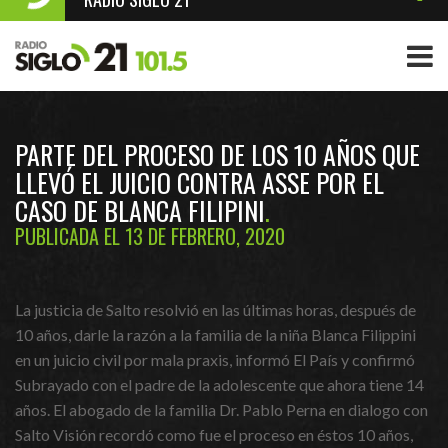
PARTE DEL PROCESO DE LOS 10 AÑOS QUE
LLEVÓ EL JUICIO CONTRA ASSE POR EL
CASO DE BLANCA FILIPINI
PUBLICADA EL 13 DE FEBRERO, 2020
La justicia de Salto resolvió en las últimas horas, después de
10 años, darle la razón a la familia de la niña Blanca Filippini
en un juicio civil por mala praxis, informó El País y confirmó
Subrayado con el padre de la adolescente que ahora tiene 14
años. El abogado de la familia Dr. Pablo Perna en dialogo con
Salto Visión recordó como fue el proceso en éstos 10 años,