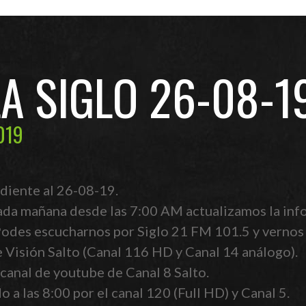
LA SIGLO 26-08-1
019
diente al 26-08-19.
ada mañana desde las 7:00 AM actualizamos la info
 Podes escucharnos por Siglo 21 FM 101.5 y vernos
e Visión Salto (Canal 116 HD y Canal 14 análogo).
canal de youtube de Canal 8 Salto.
 a las 8:00 por el canal 120 (Full HD) y Canal 5.