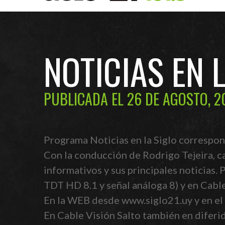
NOTICIAS EN 
PUBLICADA EL 26 DE AGOSTO, 2
Programa Noticias en la Siglo correspon
Con la conducción de Rodrigo Tejeira, c
informativos y sus principales noticias.
TDT HD 8.1 y señal análoga 8) y en Cabl
En la WEB desde www.siglo21.uy y en el 
En Cable Visión Salto también en diferido