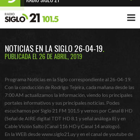
NOTICIAS EN LA SIGLO 26-04-19
PUBLICADA EL 26 DE ABRIL, 2019
Programa Noticias en la Siglo correspondiente al 26-04-19.
Con la conducción de Rodrigo Tejeira, cada mañana desde las
7:00 AM actualizamos la información, viendo los principales
portales informativos y sus principales noticias. Podes
escucharnos por Siglo 21 FM 101.5 y vernos por Canal 8 HD
(Señal de AIRE digital TDT HD 8.1 y señal análoga 8) y en
Cable Visión Salto (Canal 116 HD y Canal 14 análogo).
En la WEB desde www.siglo21.uy y en el canal de youtube de