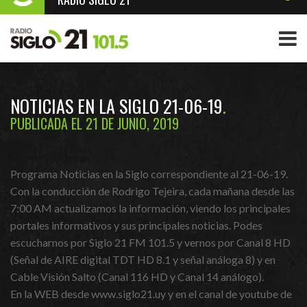
NOTICIAS EN LA SIGLO 21-06-19
PUBLICADA EL 21 DE JUNIO, 2019
Programa Noticias en la Siglo correspondiente al 21-06-19.
Con la conducción de Rodrigo Tejeira, cada mañana desde las
7:00 AM actualizamos la información, viendo los principales
portales informativos y sus principales noticias. Podes
escucharnos por Siglo 21 FM 101.5 y vernos por Canal 8 HD
(Señal de AIRE digital TDT HD 8.1 y señal análoga 8) y en
Cable Visión Salto (Canal 116 HD y Canal 14 análogo).
En la WEB desde www.siglo21.uy y en el canal de youtube de