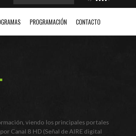
OGRAMAS
PROGRAMACIÓN
CONTACTO
rmación, viendo los principales portales
 por Canal 8 HD (Señal de AIRE digital