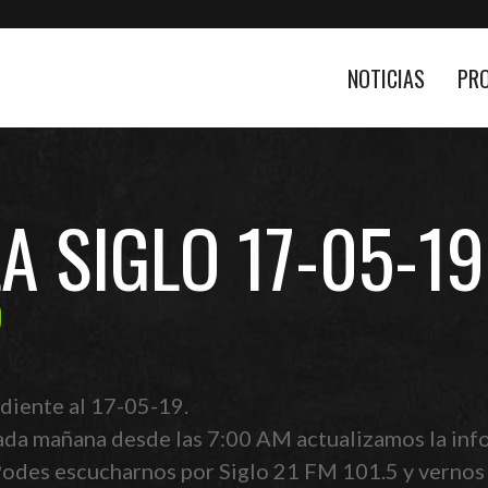
NOTICIAS
PR
LA SIGLO 17-05-19
9
diente al 17-05-19.
ada mañana desde las 7:00 AM actualizamos la info
 Podes escucharnos por Siglo 21 FM 101.5 y vernos