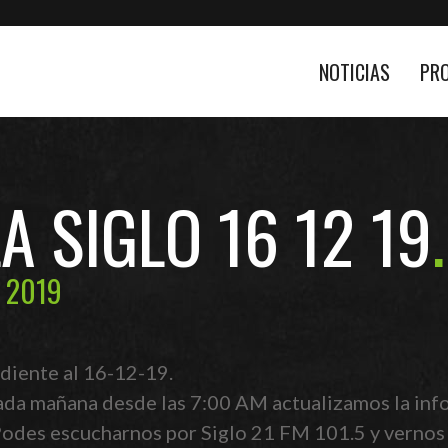
NOTICIAS
PR
A SIGLO 16 12 19
 2019
diente al 16-12-19.
ada mañana desde las 7:00 AM actualizamos la info
 Podes escucharnos por Siglo 21 FM 101.5 y vernos