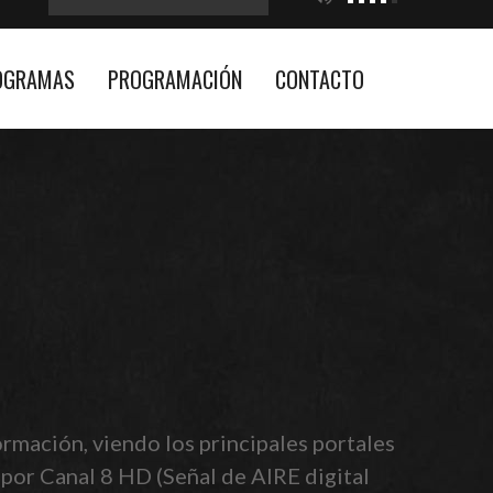
OGRAMAS
PROGRAMACIÓN
CONTACTO
rmación, viendo los principales portales
 por Canal 8 HD (Señal de AIRE digital