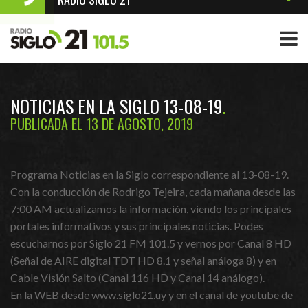
NOTICIAS EN LA SIGLO 13-08-19
PUBLICADA EL 13 DE AGOSTO, 2019
Programa Noticias en la Siglo correspondiente al 13-08-19.
Con la conducción de Rodrigo Tejeira, cada mañana desde las
7:00 AM actualizamos la información, viendo los principales
portales informativos y sus principales noticias. Podes
escucharnos por Siglo 21 FM 101.5 y vernos por Canal 8 HD
(Señal de AIRE digital TDT HD 8.1 y señal análoga 8) y en
Cable Visión Salto (Canal 116 HD y Canal 14 análogo).
En la WEB desde www.siglo21.uy y en el canal de youtube de