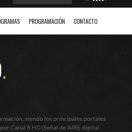
OGRAMAS
PROGRAMACIÓN
CONTACTO
9
rmación, viendo los principales portales
 por Canal 8 HD (Señal de AIRE digital