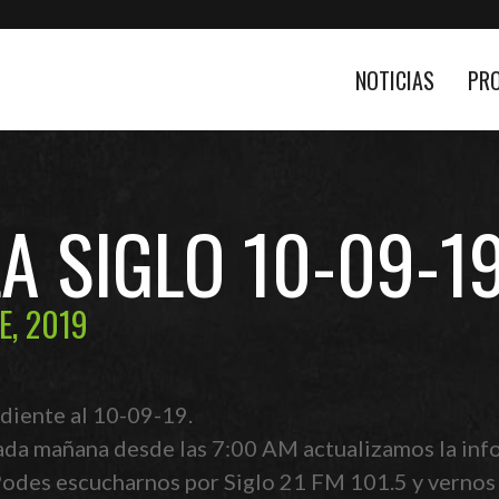
NOTICIAS
PR
LA SIGLO 10-09-1
E, 2019
diente al 10-09-19.
ada mañana desde las 7:00 AM actualizamos la info
 Podes escucharnos por Siglo 21 FM 101.5 y vernos