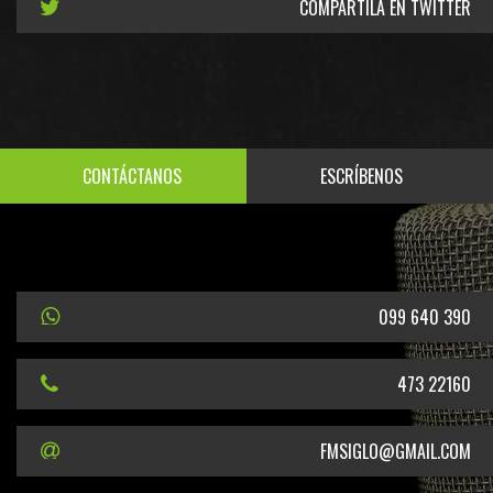
COMPARTILA EN TWITTER
CONTÁCTANOS
ESCRÍBENOS
099 640 390
473 22160
FMSIGLO@GMAIL.COM