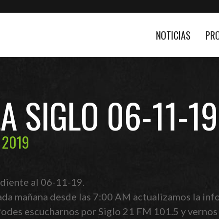
NOTICIAS
PR
LA SIGLO 06-11-19
 2019
diente al 06-11-19.
ada mañana desde las 7:00 AM actualizamos la info
 Podes escucharnos por Siglo 21 FM 101.5 y vernos