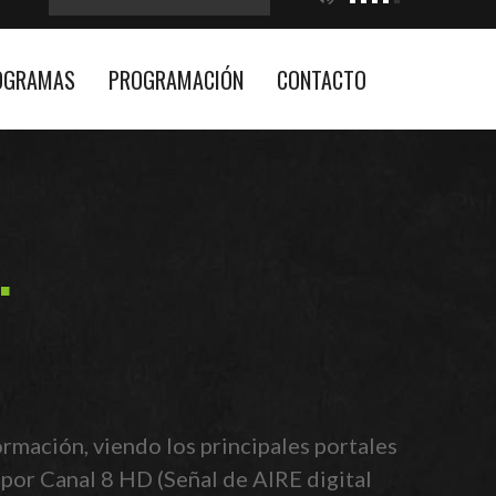
OGRAMAS
PROGRAMACIÓN
CONTACTO
rmación, viendo los principales portales
 por Canal 8 HD (Señal de AIRE digital