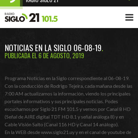
NOTICIAS EN LA SIGLO 06-08-19
PUBLICADA EL 6 DE AGOSTO, 2019
Programa Noticias en la Siglo correspondiente al 06-08-19.
Con la conducción de Rodrigo Tejeira, cada mañana desde las
7:00 AM actualizamos la información, viendo los principales
portales informativos y sus principales noticias. Podes
escucharnos por Siglo 21 FM 101.5 y vernos por Canal 8 HD
(Señal de AIRE digital TDT HD 8.1 y señal análoga 8) y en
Cable Visión Salto (Canal 116 HD y Canal 14 análogo).
En la WEB desde www.siglo21.uy y en el canal de youtube de