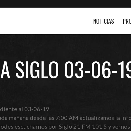
NOTICIAS
PR
LA SIGLO 03-06-1
diente al 03-06-19.
ada mañana desde las 7:00 AM actualizamos la info
 Podes escucharnos por Siglo 21 FM 101.5 y vernos