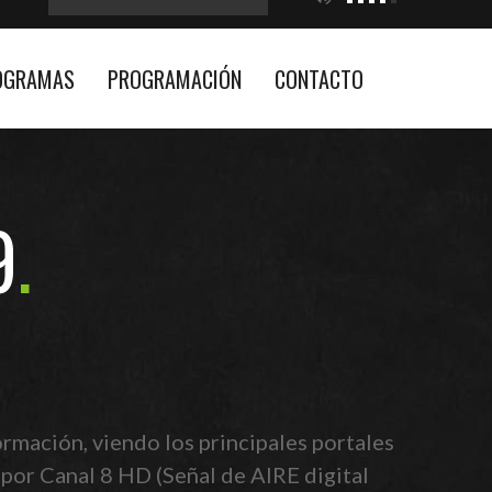
OGRAMAS
PROGRAMACIÓN
CONTACTO
9
rmación, viendo los principales portales
 por Canal 8 HD (Señal de AIRE digital