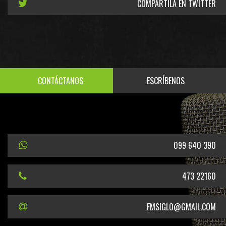
COMPARTILA EN TWITTER
CONTÁCTANOS
ESCRÍBENOS
099 640 390
473 22160
FMSIGLO@GMAIL.COM