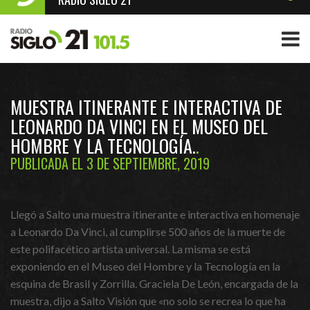
MUESTRA ITINERANTE E INTERACTIVA DE
LEONARDO DA VINCI EN EL MUSEO DEL
HOMBRE Y LA TECNOLOGÍA.
PUBLICADA EL 3 DE SEPTIEMBRE, 2019
Llegó a Salto una muestra itinerante e interactiva en homenaje
a Leonardo Da Vinci, al cumplirse 500 años de la muerte de
este polifacético artista universal. La misma se está
exponiendo en el Museo del Hombre y la Tecnología en la
esquina de Brasil y Zorrilla. Graciela De León, encargada de la
muestra, dijo a Salto Visión que «no solo se recrea lo que ha