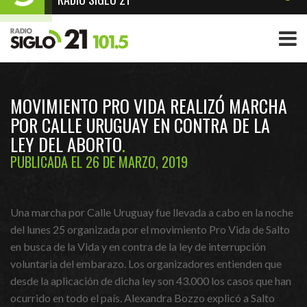
MOVIMIENTO PRO VIDA REALIZÓ MARCHA
POR CALLE URUGUAY EN CONTRA DE LA
LEY DEL ABORTO
PUBLICADA EL 26 DE MARZO, 2019
Una marcha por Calle Uruguay fue llevada a cabo en la noche
del lunes 25 organizada por el movimiento Pro
Vida de Salto
en busca de la Vida y en contra de la ley de interrupción
voluntaria del embarazo. Los organizadores entienden que
desde la aplicación de dicha ley son 43.000 los casos que han
ocurrido en todo el país. Alexandra Bozzo explicó a Salto