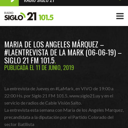
MARIA DE LOS ANGELES MÁRQUEZ –
#LAENTREVISTA DE LA MARK (06-06-19) –
SIGLO 21 FM 101.5
PUBLICADA EL 11 DE JUNIO, 2019
La entrevista de Jueves en #LaMark, en VIVO de 19:00 a
22:00 Hs. por Siglo 21 FM 101.5, www.siglo21.uy y en el
servicio de radios de Cable Visión Salto.
La entrevista esta semana con Maria de los Angeles Marquez,
precandidata a la diputación por el Partido Colorado del
sector Batllista