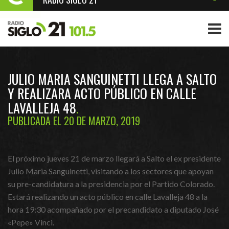
JULIO MARIA SANGUINETTI LLEGA A SALTO
Y REALIZARA ACTO PÚBLICO EN CALLE
LAVALLEJA 48
PUBLICADA EL 20 DE MARZO, 2019
El próximo jueves 21 de marzo llegará a Salto el ex presidente
Julio Maria Sanguinetti, visitando a los sectores que
apoyan
su pre-candidatura a la presidencia por el Partido Colorado.
Estará realizando un acto público en calle Lavalleja 48 a la
hora 19:30 acompañado por el precandidato a diputado José
«Pepe» Vinci.