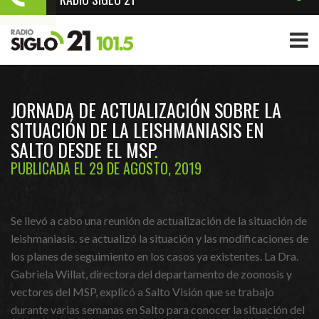
JORNADA DE ACTUALIZACIÓN SOBRE LA
SITUACIÓN DE LA LEISHMANIASIS EN
SALTO DESDE EL MSP
PUBLICADA EL 29 DE AGOSTO, 2019
Se llevó a cabo una reunión de actualización de la situación de
leishmaniasis. se actualizó la situación y las modificaciones de
los planes de seguimiento en los casos ya existentes. La Dra.
Gabriela Willat, directora del departamento de zoonosis y
vectores del MSP, explicó a Salto Visión que se trabajo
durante varias semanas en Salto para conocer la situación del