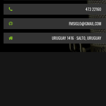
473 22160
FMSIGLO@GMAIL.COM
URUGUAY 1416 · SALTO, URUGUAY
EN CUMPLIMIENTO DEL DECRETO DEL PODER EJECUTIVO N° 387/2011 SE
INFORMA QUE EL TITULAR DE LA FRECUENCIA 101.5 MHZ ES EL SR. CARLOS
LEONARDO GELPI
SITIO DESARROLLADO POR
ARTISAN.UY