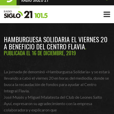
HAMBURGUESA SOLIDARIA EL VIERNES 20
A BENEFICIO DEL CENTRO FLAVIA
PUBLICADA EL 16 DE DICIEMBRE, 2019
La jornada de denominó «Hamburguesa Solidaria» y se estará
llevando a cabo el viernes 20 en horas del mediodía, donde se
busca la recaudación de fondos para ayudar al Centro
Integral Flavia.
José Musés y Miguel Malatesta del Club de Leones Salto
Ayuí, expresaron su agradecimiento con la empresa
colaboradora y explicaron que