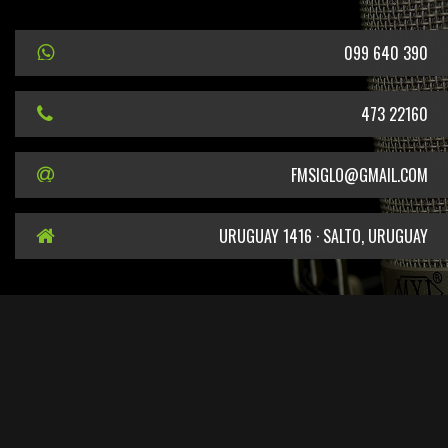
099 640 390
473 22160
FMSIGLO@GMAIL.COM
URUGUAY 1416 · SALTO, URUGUAY
EN CUMPLIMIENTO DEL DECRETO DEL PODER EJECUTIVO N° 387/2011 SE
INFORMA QUE EL TITULAR DE LA FRECUENCIA 101.5 MHZ ES EL SR. CARLOS
LEONARDO GELPI