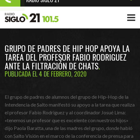
GRUPO DE PADRES DE HIP HOP APOYA LA
TAREA DEL PROFESOR FABIO RODRIGUEZ
ANTE LA FILTRACIÓN DE CHATS
PUBLICADA EL 4 DE FEBRERO, 2020
El grupo de padres de alumnos del grupo de Hip-Hop de la
Intendencia de Salto manifestó su apoyo a la tarea que realiza
el profesor Fabio Rodriguez y al coordinador Josué Lima:
«tenemos un profesor que es excelente con nuestros hijos»
dijo Paola Baratta, una de las madres del grupo, donde habló
con Salto Visión en el marco de la conferencia de prensa para