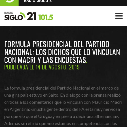
FORMULA PRESIDENCIAL DEL PARTIDO
NACIONAL: LOS DICHOS QUE LO VINCULAN
CON MACRI Y LAS ENCUESTAS
PUBLICADA EL 14 DE AGOSTO, 2019
La formula presidencial del Partido Nacional en el marco de
una gira país estuvo en Salto. En dialogo con la prensa realizó
criticas a los comentarios que lo vinculan con Mauricio Macri
en Argentina: «mucha gente dentro del FA esta muy nerviosa
porque vio que el Uruguay empieza a decir una alternancia».
Además se refirió que «no estamos en competencia con los