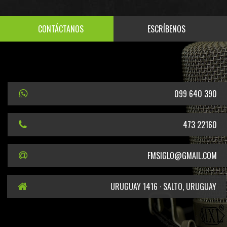
CONTÁCTANOS
ESCRÍBENOS
099 640 390
473 22160
FMSIGLO@GMAIL.COM
URUGUAY 1416 · SALTO, URUGUAY