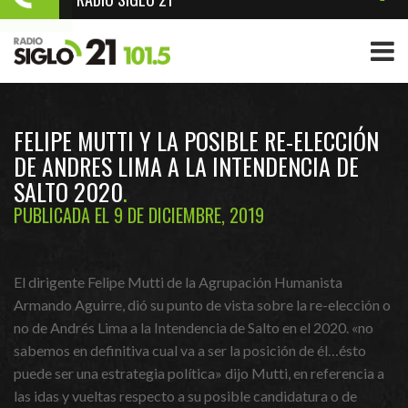
FELIPE MUTTI Y LA POSIBLE RE-ELECCIÓN
DE ANDRES LIMA A LA INTENDENCIA DE
SALTO 2020
PUBLICADA EL 9 DE DICIEMBRE, 2019
El dirigente Felipe Mutti de la Agrupación Humanista
Armando Aguirre, dió su punto de vista sobre la re-elección o
no de Andrés Lima a la Intendencia de Salto en el 2020. «no
sabemos en definitiva cual va a ser la posición de él…ésto
puede ser una estrategia política» dijo Mutti, en referencia a
las idas y vueltas respecto a su posible candidatura o de