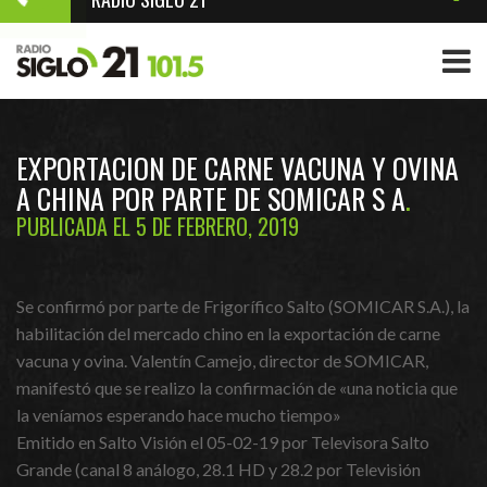
EXPORTACION DE CARNE VACUNA Y OVINA
A CHINA POR PARTE DE SOMICAR S A
PUBLICADA EL 5 DE FEBRERO, 2019
Se confirmó por parte de Frigorífico Salto (SOMICAR S.A.), la
habilitación del mercado chino en la exportación de carne
vacuna
y ovina. Valentín Camejo, director de SOMICAR,
manifestó que se realizo la confirmación de «una noticia que
la veníamos esperando hace mucho tiempo»
Emitido en Salto Visión el 05-02-19 por Televisora Salto
Grande (canal 8 análogo, 28.1 HD y 28.2 por Televisión