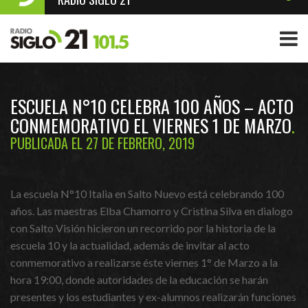
ESCUELA N°10 CELEBRA 100 AÑOS – ACTO
CONMEMORATIVO EL VIERNES 1 DE MARZO
PUBLICADA EL 27 DE FEBRERO, 2019
La escuela N°10 Italia en Salto Nuevo está celebrando 100
años. Las maestras Elba Chamorro y Cristina Silva en dialogo
con Salto Visión hicieron un recorrido por la historia de la
escuela 10 y la actualidad, además de invitar al acto
conmemorativo a realizarse éste viernes 1° de Marzo a la
hora 19:00, donde autoridades de la educación se harán
presentes y los estudiantes y ex-alumnos realizarán funciones