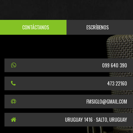
CONTÁCTANOS
ESCRÍBENOS
099 640 390
473 22160
FMSIGLO@GMAIL.COM
URUGUAY 1416 · SALTO, URUGUAY