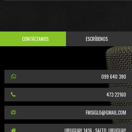
CONTÁCTANOS
ESCRÍBENOS
099 640 390
473 22160
FMSIGLO@GMAIL.COM
URUGUAY 1416 · SALTO, URUGUAY