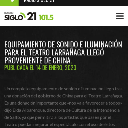
EQUIPAMIENTO DE SONIDO E ILUMINACIÓN
PARA EL TEATRO LARRAÑAGA LLEGÓ
PROVENIENTE DE CHINA
PUBLICADA EL 14 DE ENERO, 2020
Un completo equipamiento de sonido e iluminación llego tras
una donación del gobierno de China para el Teatro Larrañaga.
Es una donación importante que «nos va a favorecer a todos»
dijo Elda Albarenque, directora de Cultura de la Intendencia
de Salto, ya que permitirá a los artistas que pasen por el
Teatro puedan mejorar el espectáculo con el uso de éstos