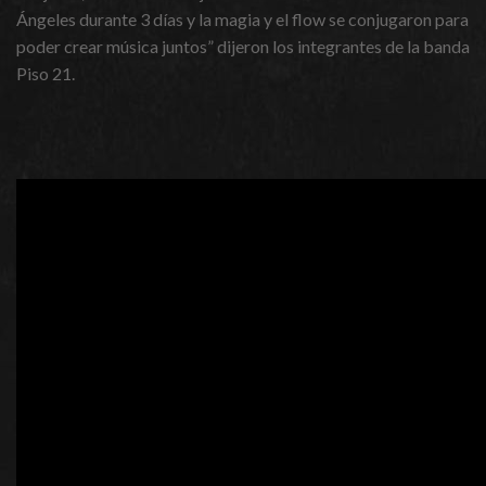
Ángeles durante 3 días y la magia y el flow se conjugaron para
poder crear música juntos” dijeron los integrantes de la banda
Piso 21.