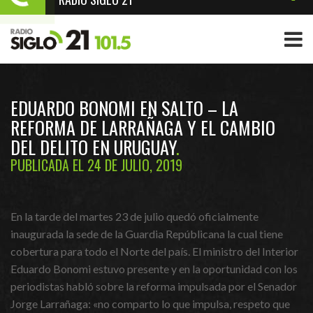
EDUARDO BONOMI EN SALTO – LA
REFORMA DE LARRAÑAGA Y EL CAMBIO
DEL DELITO EN URUGUAY
PUBLICADA EL 24 DE JULIO, 2019
En la tarde del martes 23 de julio quedó oficialmente
inaugurada la sede de la Guardia Repúblicana la cual tiene
cobertura para todo el Norte del país. El ministro del Interior
Eduardo Bonomi estuvo presente y en la oportunidad con los
periodistas habló sobre la reforma impulsada por el Senador
Jorge Larrañaga: «no comparto lo que impulsa, respeto que