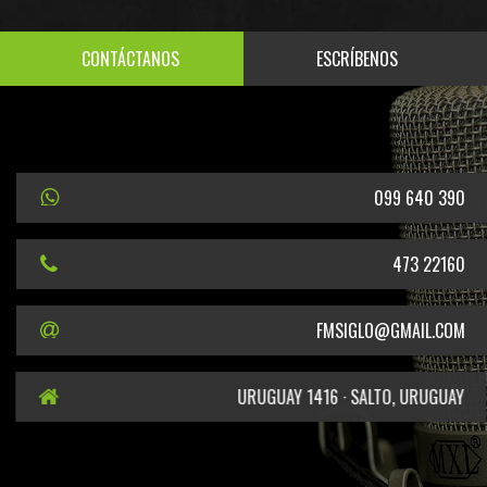
CONTÁCTANOS
ESCRÍBENOS
099 640 390
473 22160
FMSIGLO@GMAIL.COM
URUGUAY 1416 · SALTO, URUGUAY