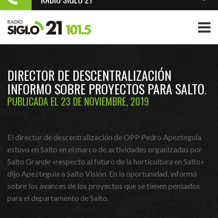
DIRECTOR DE DESCENTRALIZACIÓN
INFORMO SOBRE PROYECTOS PARA SALTO
PUBLICADA EL 23 DE NOVIEMBRE, 2019
El director de descentralización de OPP Pedro Apezteguía
estuvo en Salto en el marco de actividades organizadas por
Salto Grande «respecto al futuro de la horticultura en Salto»
dijo Apezteguía a Salto Visión. En la oportunidad, informó
sobre los avances de los proyectos que se tienen pensados
para el departamento de Salto.