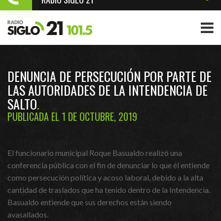
DENUNCIA DE PERSECUCIÓN POR PARTE DE
LAS AUTORIDADES DE LA INTENDENCIA DE
SALTO
PUBLICADA EL 1 DE OCTUBRE, 2019
El funcionario municipal Roque Basualdo realizó una
conferencia pública con el fin de denunciar lo que él entiende
como persecución política y acoso laboral, debido a la alta
cantidad de traslados que ha tenido dentro de la Intendencia.
Basualdo entiende que sus derechos están siendo
avasallados.