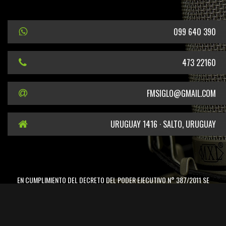
099 640 390
473 22160
FMSIGLO@GMAIL.COM
URUGUAY 1416 · SALTO, URUGUAY
EN CUMPLIMIENTO DEL DECRETO DEL PODER EJECUTIVO N° 387/2011 SE
INFORMA QUE EL TITULAR DE LA FRECUENCIA 101.5 MHZ ES EL SR. CARLOS
LEONARDO GELPI