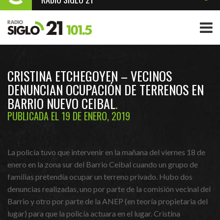
CRISTINA ETCHEGOYEN – VECINOS
DENUNCIAN OCUPACIÓN DE TERRENOS EN
BARRIO NUEVO CEIBAL
PUBLICADA EL 19 DE ENERO, 2019
La policía tuvo que intervenir en la mañana del viernes 18 de
enero en la zona sur del Barrio Ceibal cuando un grupo de
familias pretendía ocupar un terreno privado. Hubo dos
denuncias realizadas, uno por parte de la comisión vecinal del
Barrio y otro por parte de la ANEP (en teoría propietaria del
lugar) para que la policía actuara en el lugar. Cristina