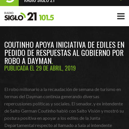
COUTINHO APOYA INICIATIVA DE EDILES EN
PEDIDO DE RESPUESTAS AL GOBIERNO POR
ROBO A DAYMAN
PUBLICADA EL 29 DE ABRIL, 2019
El robo millonario a la recaudación de semana de turismo en
termas del Dayman continúa generando diversas
repercusiones políticas y sociales. El senador, y ex intendente
de Salto German Coutinho habló con Salto Visión y mostró su
postura positiva en apoyar a los ediles de la Junta
Departamental respecto al llamado a Sala al intendente