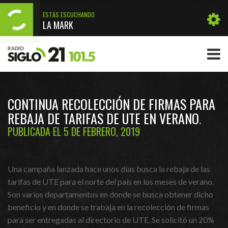
ESTÁS ESCUCHANDO
LA MARK
CONTINUA RECOLECCIÓN DE FIRMAS PARA
REBAJA DE TARIFAS DE UTE EN VERANO
PUBLICADA EL 5 DE FEBRERO, 2019
Una campaña lanzada hace unos días busca la rebaja de las
tarifas de UTE para el norte del país en
los meses de verano.
Son varios departamentos en donde se busca obtener dicho
beneficio y en donde se trabaja en la recolección de firmas
para ser entregadas al directorio de UTE. Se solicitó un 20%