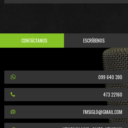
CONTÁCTANOS
ESCRÍBENOS
099 640 390
473 22160
FMSIGLO@GMAIL.COM