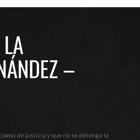
 LA
NÁNDEZ –
clamo de justicia y que no se detenga la