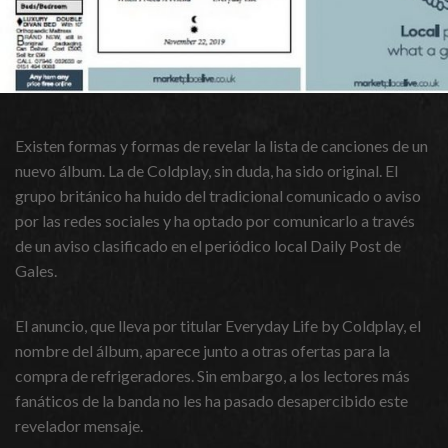
Existen formas y formas de revelar la lista de canciones de un
nuevo álbum. La de Coldplay, sin duda, ha sido original. El
grupo británico ha huido del tradicional comunicado o aviso
por las redes sociales y ha optado por comunicarlo a través
de un aviso clasificado en el periódico local Daily Post de
Gales.
El anuncio, que lleva por titular Everyday Life by Coldplay, el
nombre del álbum, aparece junto a otras ofertas para la
compra de refrigeradores. Sin embargo, a los lectores más
fanáticos de la banda no les ha pasado desapercibido este
revelador mensaje.