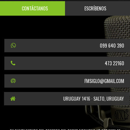
CONTÁCTANOS
ESCRÍBENOS
099 640 390
473 22160
FMSIGLO@GMAIL.COM
URUGUAY 1416 · SALTO, URUGUAY